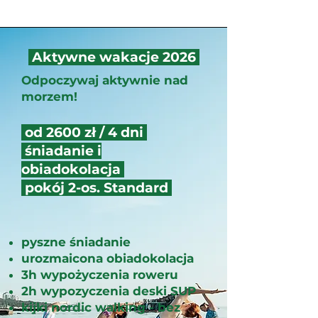
Aktywne wakacje 2026
Odpoczywaj aktywnie nad
morzem!
od 2600 zł / 4 dni
śniadanie i
obiadokolacja
pokój 2-os. Standard
pyszne śniadanie
urozmaicona obiadokolacja
3h wypożyczenia roweru
2h wypozyczenia deski SUP
kijki nordic walking - bez