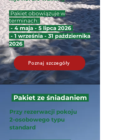
Pakiet obowiązuje w
terminach:
- 4 maja - 5 lipca 2026
- 1 września - 31 października
2026
Poznaj szczegóły
Pakiet ze śniadaniem
Przy rezerwacji pokoju
2-osobowego typu
standard