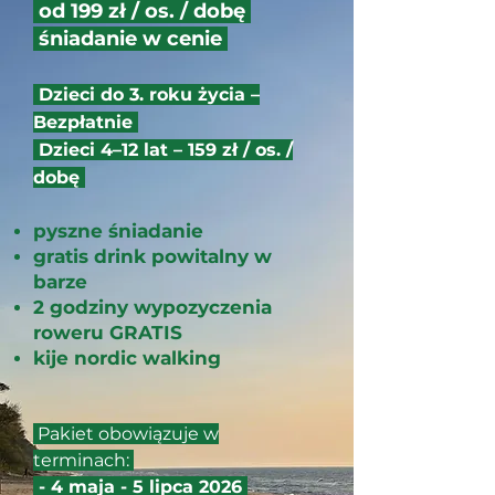
od 199 zł / os. / dobę
śniadanie w cenie
Dzieci do 3. roku życia –
Bezpłatnie
Dzieci 4–12 lat – 159 zł / os. /
dobę
pyszne śniadanie
gratis drink powitalny w
barze
2 godziny wypozyczenia
roweru GRATIS
kije nordic walking
Pakiet obowiązuje w
terminach:
- 4 maja - 5 lipca 2026