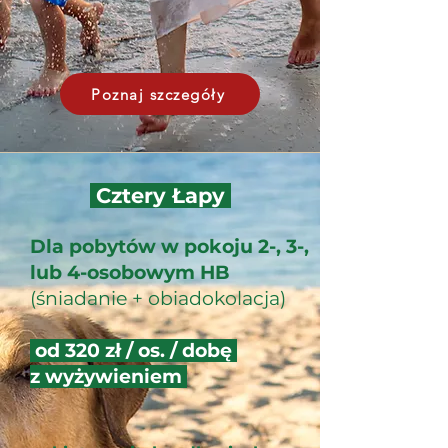
Poznaj szczegóły
Cztery Łapy
Dla pobytów w pokoju 2-, 3-,
lub 4-osobowym HB
(śniadanie + obiadokolacja)
od 320 zł / os. / dobę
z wyżywieniem