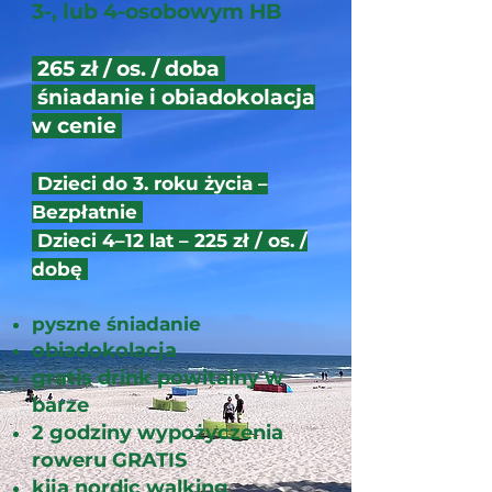
3-, lub 4-osobowym HB
265 zł / os. / doba
śniadanie i obiadokolacja
w cenie
Dzieci do 3. roku życia –
Bezpłatnie
Dzieci 4–12 lat – 225 zł / os. /
dobę
pyszne śniadanie
obiadokolacja
gratis drink powitalny w
barze
2 godziny wypożyczenia
roweru GRATIS
kija nordic walking