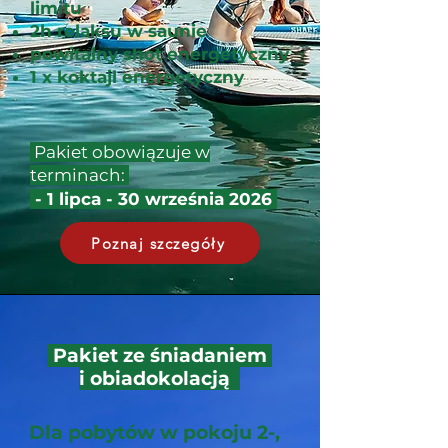
limitu
2h relaksu w saunie
powitalny shot energetyczny
1 x koktajl energetyczny
Pakiet obowiązuje w
terminach:
- 1 lipca - 30 września 2026
Poznaj szczegóły
Pakiet ze śniadaniem
i obiadokolacją
Dla pobytów w pokoju 2-,