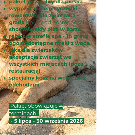
pakiet powitalny dla pieska
wypożyczenie przyczepki
rowerowej dla zwierzaka -
gratis
(zależy od dostępności)
shot wściekły pies w barze
relaks w strefie spa - 1h gratis
ogólnodostępne miski z wodą
łąka dla zwierzaków
akceptacja zwierząt we
wszystkich miejscach (poza
restauracją)
specjalny kosz na woreczki z
odchodami
Pakiet obowiązuje w
terminach:
- 5 lipca - 30 września 2026