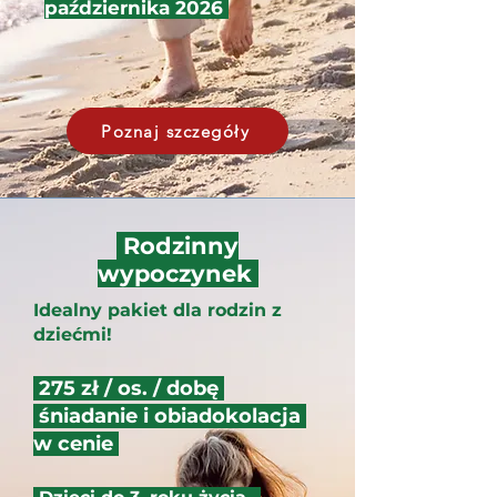
października 2026
Poznaj szczegóły
Rodzinny
wypoczynek
Idealny pakiet dla rodzin z
dziećmi!
275 zł / os. / dobę
śniadanie i obiadokolacja
w cenie