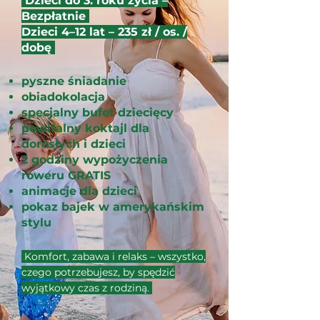
Dzieci do 3. roku życia –
Bezpłatnie
Dzieci 4–12 lat – 235 zł / os. /
dobę
pyszne śniadanie
obiadokolacja
specjalny bufet dziecięcy
powitalny koktajl dla
dorosłych i dzieci
2 godziny wypożyczenia
roweru GRATIS
animacje dla dzieci
pokaz bajek w amerykańskim
stylu
Komfort, zabawa i relaks – wszystko,
czego potrzebujesz, by spędzić
wyjątkowy czas z rodziną.