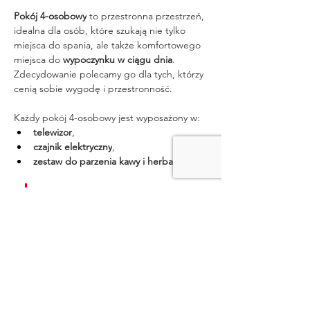
Pokój 4-osobowy
 to przestronna przestrzeń, 
idealna dla osób, które szukają nie tylko 
miejsca do spania, ale także komfortowego 
miejsca do 
wypoczynku w ciągu dnia
. 
Zdecydowanie polecamy go dla tych, którzy 
cenią sobie wygodę i przestronność.
Każdy pokój 4-osobowy jest wyposażony w:
telewizor
,
czajnik elektryczny
,
zestaw do parzenia kawy i herbaty
.
Zdjęcia pokoi i apartamentów mają 
charakter poglądowy i 
przedstawiają przykładowe wnętrza 
danego typu – nie gwarantują 
konkretnego wyglądu pokoju z 
rezerwacji.