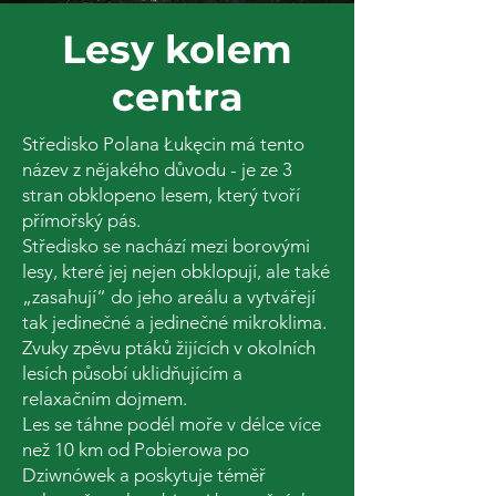
Lesy kolem
centra
Středisko Polana Łukęcin má tento
název z nějakého důvodu - je ze 3
stran obklopeno lesem, který tvoří
přímořský pás.
Středisko se nachází mezi borovými
lesy, které jej nejen obklopují, ale také
„zasahují“ do jeho areálu a vytvářejí
tak jedinečné a jedinečné mikroklima.
Zvuky zpěvu ptáků žijících v okolních
lesích působí uklidňujícím a
relaxačním dojmem.
Les se táhne podél moře v délce více
než 10 km od Pobierowa po
Dziwnówek a poskytuje téměř