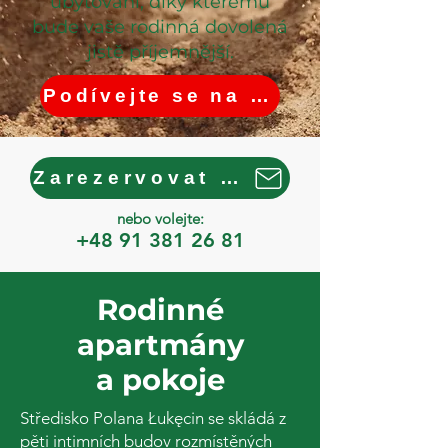
ubytování, díky kterému
bude vaše rodinná dovolená
jistě příjemnější.
Podívejte se na speciální nabídku
Zarezervovat hned
nebo volejte:
+48 91 381 26 81
Rodinné
apartmány
a pokoje
Středisko Polana Łukęcin se skládá z
pěti intimních budov rozmístěných