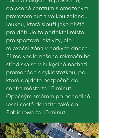
Polana Łukęcin je prostorné,
oplocené centrum s omezeným
provozem aut a velkou zelenou
loukou, která slouží jako hřiště
pro děti. Je to perfektní místo
pro sportovní aktivity, ale i
relaxační zóna v horkých dnech.
Přímo vedle našeho rekreačního
střediska se v Łukęcině nachází
promenáda s cyklostezkou, po
které dojdete bezpečně do
centra města za 10 minut.
Opačným směrem po pohodlné
lesní cestě dorazíte také do
Pobierowa za 10 minut.