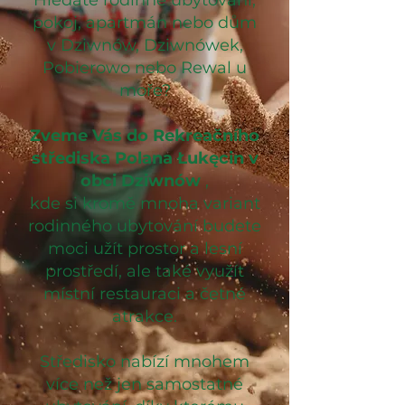
Hledáte rodinné ubytování,
pokoj, apartmán nebo dům
v Dziwnów, Dziwnówek,
Pobierowo nebo Rewal u
moře?
Zveme Vás do Rekreačního
střediska Polana Łukęcin v
obci Dziwnów
,
kde si kromě mnoha variant
rodinného ubytování budete
moci užít prostor a lesní
prostředí, ale také využít
místní restauraci a četné
atrakce.
Středisko nabízí mnohem
více než jen samostatné