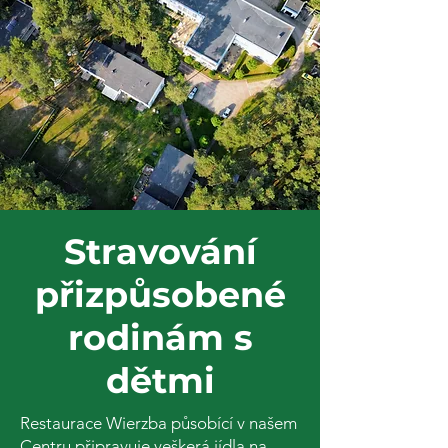
Stravování
přizpůsobené
rodinám s
dětmi
Restaurace Wierzba působící v našem
Centru připravuje veškerá jídla na