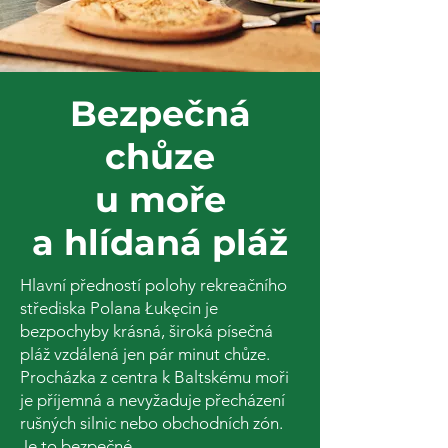
Bezpečná
chůze
u moře
a hlídaná pláž
Hlavní předností polohy rekreačního
střediska Polana Łukęcin je
bezpochyby krásná, široká písečná
pláž vzdálená jen pár minut chůze.
Procházka z centra k Baltskému moři
je příjemná a nevyžaduje přecházení
rušných silnic nebo obchodních zón.
Je to bezpečné.