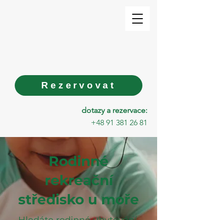
Rezervovat
dotazy a rezervace:
+48 91 381 26 81
Rodinné
rekreační
středisko u moře