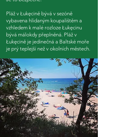
Pláž v Łukęcině bývá v sezóně
vybavena hlídaným koupalištěm a
vzhledem k malé rozloze Łukęcinu
bývá málokdy přeplněná. Pláž v
Łukęcině je jedinečná a Baltské moře
je prý teplejší než v okolních městech.