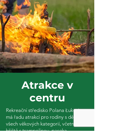
Atrakce v
centru
Rekreační středisko Polana Łukęcin
má řadu atrakcí pro rodiny s dětmi
všech věkových kategorií, včetně:
hřiště s trampolínou, paseka -